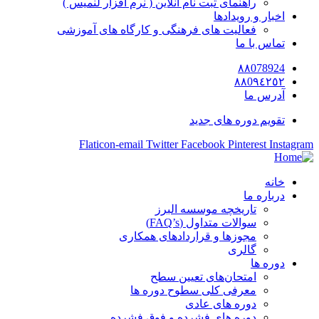
راهنمای ثبت نام آنلاین ( نرم افزار لنمیس )
اخبار و رویدادها
فعالیت های فرهنگی و کارگاه های آموزشی
تماس با ما
٨٨078924
٨٨0٩٤٢٥٢
آدرس ما
تقویم دوره های جدید
Flaticon-email
Twitter
Facebook
Pinterest
Instagram
خانه
درباره ما
تاریخچه موسسه البرز
سوالات متداول (FAQ’s)
مجوزها و قراردادهای همکاری
گالری
دوره ها
امتحان‌های تعیین سطح
معرفی کلی سطوح دوره ها
دوره های عادی
دوره های فشرده و فوق فشرده