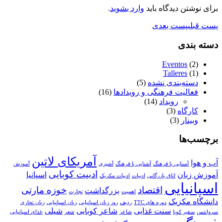
برای نوشتن دیدگاه باید
وارد بشوید
.
پست قبلی
پست بعدی
دسته بندی
Eventos
(2)
Talleres
(1)
دسته‌بندی نشده
(5)
فعالیت فرهنگی و رویدادها
(16)
رویداد
(14)
کارگاه
(3)
وبینار
(3)
برچسب‌ها
آمریکای لاتین
آب و هوا
آسنایی با فرهنگ
آشنایی با فرهنگ
آشپزی
آموزش
ادبیت کوبایی
آموزش زبان
اسپانیا
اتاق بازرگانی
ادبیات
ادبیات مکزیک
اسپانیایی
اقتصاد
خوزه مارتی
بزرگداشت
اهمیت
تجارت
دانشگاه مکزیک
دوره های TTC
ردیف
روز زبان اسپانیایی
زبان اسپانیایی
زبان تحاری
سنت غذایی
شاعر کوبایی
شیلی
سروانتس
سفیر کوبا
شاعر
شعر
غذای اسپانیایی