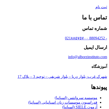
ثبت نام
تماس با ما
شماره تماس
- 88094252 021٨٨٥٧٥٧٠٠
ارسال ایمیل
info@alborzinstituto.com
آموزشگاه
شهرک غرب- بلوار دریا – بلوار شریفی – توحید 3 – پلاک 17
پیوندها
موسسه سروانتس (اسپانیا)
فدراسیون موسسات زبان اسپانیایی (اسپانیا)
آزمون SIELE (اسپانیا)