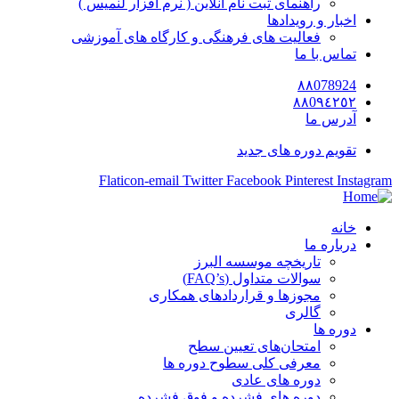
راهنمای ثبت نام آنلاین ( نرم افزار لنمیس )
اخبار و رویدادها
فعالیت های فرهنگی و کارگاه های آموزشی
تماس با ما
٨٨078924
٨٨0٩٤٢٥٢
آدرس ما
تقویم دوره های جدید
Flaticon-email
Twitter
Facebook
Pinterest
Instagram
خانه
درباره ما
تاریخچه موسسه البرز
سوالات متداول (FAQ’s)
مجوزها و قراردادهای همکاری
گالری
دوره ها
امتحان‌های تعیین سطح
معرفی کلی سطوح دوره ها
دوره های عادی
دوره های فشرده و فوق فشرده