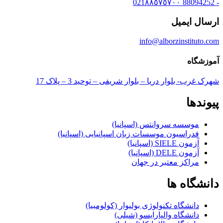
- 88094252 021٨٨٥٧٥٧٠٠
ارسال ایمیل
info@alborzinstituto.com
آموزشگاه
شهرک غرب- بلوار دریا – بلوار شریفی – توحید 3 – پلاک 17
پیوندها
موسسه سروانتس (اسپانیا)
فدراسیون موسسات زبان اسپانیایی (اسپانیا)
آزمون SIELE (اسپانیا)
آزمون DELE (اسپانیا)
مراکز معتبر در جهان
دانشگاه ها
دانشگاه تکنولوژی بولیوار (کولومبیا)
دانشگاه والپارایسو (شیلی)