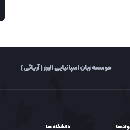
موسسه زبان اسپانیایی البرز ( آریائی )
وندها
دانشگاه ها