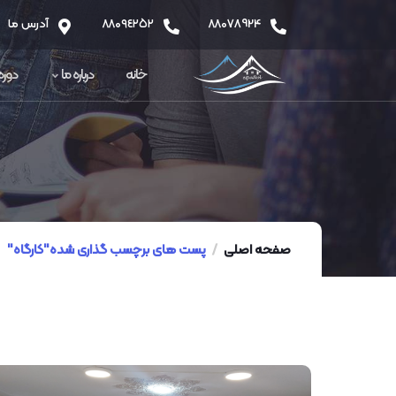
٨٨078924
٨٨0٩٤٢٥٢
آدرس ما
خانه
درباره ما
دوره
صفحه اصلی
پست های برچسب گذاری شده"کارگاه"