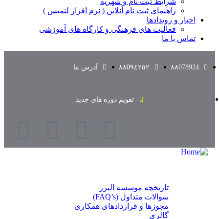
شرایط ثبت نام و شهریه
راهنمای ثبت نام آنلاین ( نرم افزار لنمیس )
اخبار و رویدادها
فعالیت های فرهنگی و کارگاه های آموزشی
تماس با ما
٨٨078924
٨٨0٩٤٢٥٢
آدرس ما
تقویم دوره های جدید
خانه
درباره ما
تاریخچه موسسه البرز
سوالات متداول (FAQ’s)
مجوزها و قراردادهای همکاری
گالری