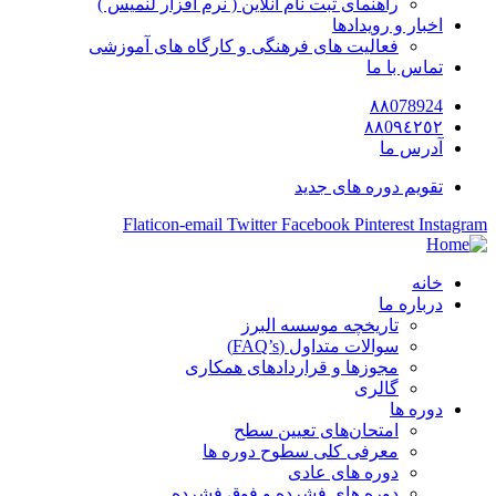
راهنمای ثبت نام آنلاین ( نرم افزار لنمیس )
اخبار و رویدادها
فعالیت های فرهنگی و کارگاه های آموزشی
تماس با ما
٨٨078924
٨٨0٩٤٢٥٢
آدرس ما
تقویم دوره های جدید
Flaticon-email
Twitter
Facebook
Pinterest
Instagram
خانه
درباره ما
تاریخچه موسسه البرز
سوالات متداول (FAQ’s)
مجوزها و قراردادهای همکاری
گالری
دوره ها
امتحان‌های تعیین سطح
معرفی کلی سطوح دوره ها
دوره های عادی
دوره های فشرده و فوق فشرده