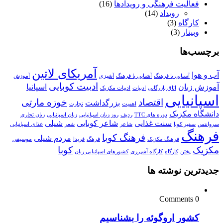
فعالیت فرهنگی و رویدادها
(16)
رویداد
(14)
کارگاه
(3)
وبینار
(3)
برچسب‌ها
آمریکای لاتین
آب و هوا
آسنایی با فرهنگ
آشنایی با فرهنگ
آشپزی
آموزش
ادبیت کوبایی
آموزش زبان
اسپانیا
اتاق بازرگانی
ادبیات
ادبیات مکزیک
اسپانیایی
اقتصاد
خوزه مارتی
بزرگداشت
اهمیت
تجارت
دانشگاه مکزیک
دوره های TTC
ردیف
روز زبان اسپانیایی
زبان اسپانیایی
زبان تحاری
سنت غذایی
شاعر کوبایی
شیلی
سروانتس
سفیر کوبا
شاعر
شعر
غذای اسپانیایی
فرهنگ
فرهنگ کوبا
مردم شیلی
فرهنگ مکزیک
فرهگ
فریدا
موسیقی
مکزیک
کوبا
پختن
کارگاه
کارگاه آشپرزی
کشورهای اسپانیایی زبان
جدیدترین نوشته ها
0 Comments
کشور اروگوئه را بشناسیم