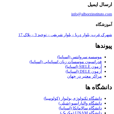
ارسال ایمیل
info@alborzinstituto.com
آموزشگاه
شهرک غرب- بلوار دریا – بلوار شریفی – توحید 3 – پلاک 17
پیوندها
موسسه سروانتس (اسپانیا)
فدراسیون موسسات زبان اسپانیایی (اسپانیا)
آزمون SIELE (اسپانیا)
آزمون DELE (اسپانیا)
مراکز معتبر در جهان
دانشگاه ها
دانشگاه تکنولوژی بولیوار (کولومبیا)
دانشگاه والپارایسو (شیلی)
دانشگاه سالامانکا (اسپانیا)
دانشگاه UNAM (مکزیک)