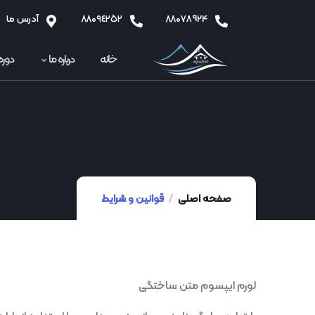
٨٨078924
٨٨0٩٤٢٥٢
آدرس ما
خانه
درباره ما
دوره
صفحه اصلی
قوانین و شرایط
لورم ایپسوم متن ساختگی