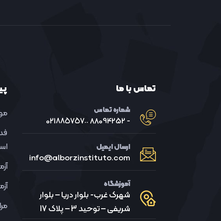
تماس با ما
پی
شماره تماس
موس
- 88094252 021٨٨٥٧٥٧٠٠
فد
اسپ
ارسال ایمیل
info@alborzinstituto.com
آزمون ELE
آموزشگاه
آزمون LE
شهرک غرب- بلوار دریا – بلوار
مرا
شریفی – توحید 3 – پلاک 17