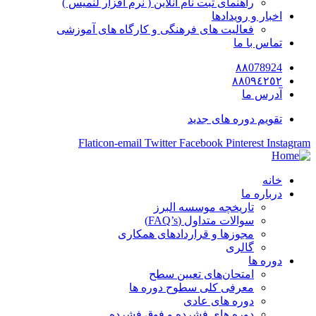
راهنمای ثبت نام آنلاین ( نرم افزار لنمیس )
اخبار و رویدادها
فعالیت های فرهنگی و کارگاه های آموزشی
تماس با ما
٨٨078924
٨٨0٩٤٢٥٢
آدرس ما
تقویم دوره های جدید
Flaticon-email
Twitter
Facebook
Pinterest
Instagram
خانه
درباره ما
تاریخچه موسسه البرز
سوالات متداول (FAQ’s)
مجوزها و قراردادهای همکاری
گالری
دوره ها
امتحان‌های تعیین سطح
معرفی کلی سطوح دوره ها
دوره های عادی
دوره های فشرده و فوق فشرده