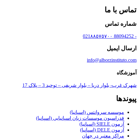
تماس با ما
شماره تماس
- 88094252 021٨٨٥٧٥٧٠٠
ارسال ایمیل
info@alborzinstituto.com
آموزشگاه
شهرک غرب- بلوار دریا – بلوار شریفی – توحید 3 – پلاک 17
پیوندها
موسسه سروانتس (اسپانیا)
فدراسیون موسسات زبان اسپانیایی (اسپانیا)
آزمون SIELE (اسپانیا)
آزمون DELE (اسپانیا)
مراکز معتبر در جهان