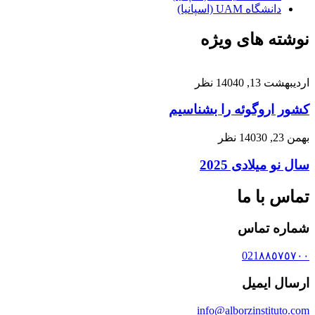
دانشگاه UAM (اسپانیا)
نوشته های ویژه
اردیبهشت 13, 1404
0 نظر
کشور اروگوئه را بشناسیم
بهمن 23, 1403
0 نظر
سال نو میلادی 2025
تماس با ما
شماره تماس
021٨٨٥٧٥٧٠٠
ارسال ایمیل
info@alborzinstituto.com