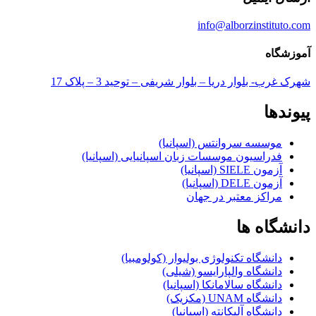
info@alborzinstituto.com
آموزشگاه
شهرک غرب- بلوار دریا – بلوار شریفی – توحید 3 – پلاک 17
پیوندها
موسسه سروانتس (اسپانیا)
فدراسیون موسسات زبان اسپانیایی (اسپانیا)
آزمون SIELE (اسپانیا)
آزمون DELE (اسپانیا)
مراکز معتبر در جهان
دانشگاه ها
دانشگاه تکنولوژی بولیوار (کولومبیا)
دانشگاه والپارایسو (شیلی)
دانشگاه سالامانکا (اسپانیا)
دانشگاه UNAM (مکزیک)
دانشگاه آلیکانته (اسپانیا)