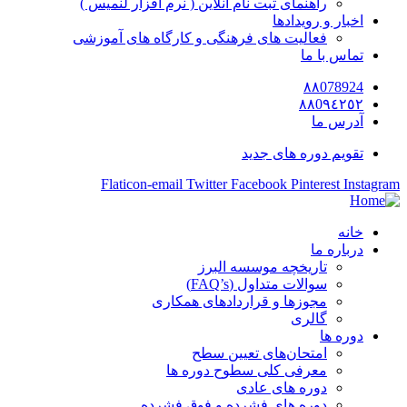
راهنمای ثبت نام آنلاین ( نرم افزار لنمیس )
اخبار و رویدادها
فعالیت های فرهنگی و کارگاه های آموزشی
تماس با ما
٨٨078924
٨٨0٩٤٢٥٢
آدرس ما
تقویم دوره های جدید
Flaticon-email
Twitter
Facebook
Pinterest
Instagram
خانه
درباره ما
تاریخچه موسسه البرز
سوالات متداول (FAQ’s)
مجوزها و قراردادهای همکاری
گالری
دوره ها
امتحان‌های تعیین سطح
معرفی کلی سطوح دوره ها
دوره های عادی
دوره های فشرده و فوق فشرده