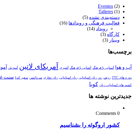
Eventos
(2)
Talleres
(1)
دسته‌بندی نشده
(5)
فعالیت فرهنگی و رویدادها
(16)
رویداد
(14)
کارگاه
(3)
وبینار
(3)
برچسب‌ها
آمریکای لاتین
آب و هوا
آمو
آسنایی با فرهنگ
آشنایی با فرهنگ
آشپزی
آموزش
سنت غذ
دوره های TTC
ردیف
روز زبان اسپانیایی
زبان اسپانیایی
زبان تحاری
سروانتس
سفیر کوبا
کوبا
کشورهای اسپانیایی زبان
جدیدترین نوشته ها
0 Comments
کشور اروگوئه را بشناسیم