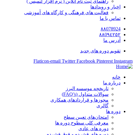
راهنمای ثبت نام آنلاین ( نرم افزار لنمیس )
اخبار و رویدادها
فعالیت های فرهنگی و کارگاه های آموزشی
تماس با ما
٨٨078924
٨٨0٩٤٢٥٢
آدرس ما
تقویم دوره های جدید
Flaticon-email
Twitter
Facebook
Pinterest
Instagram
خانه
درباره ما
تاریخچه موسسه البرز
سوالات متداول (FAQ’s)
مجوزها و قراردادهای همکاری
گالری
دوره ها
امتحان‌های تعیین سطح
معرفی کلی سطوح دوره ها
دوره های عادی
دوره های فشرده و فوق فشرده