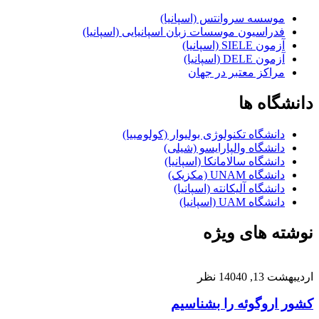
موسسه سروانتس (اسپانیا)
فدراسیون موسسات زبان اسپانیایی (اسپانیا)
آزمون SIELE (اسپانیا)
آزمون DELE (اسپانیا)
مراکز معتبر در جهان
دانشگاه ها
دانشگاه تکنولوژی بولیوار (کولومبیا)
دانشگاه والپارایسو (شیلی)
دانشگاه سالامانکا (اسپانیا)
دانشگاه UNAM (مکزیک)
دانشگاه آلیکانته (اسپانیا)
دانشگاه UAM (اسپانیا)
نوشته های ویژه
اردیبهشت 13, 1404
0 نظر
کشور اروگوئه را بشناسیم