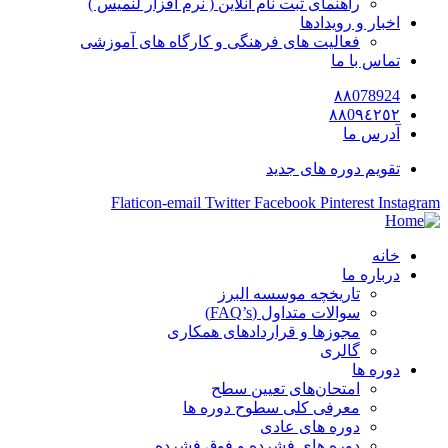
راهنمای ثبت نام آنلاین ( نرم افزار لنمیس )
اخبار و رویدادها
فعالیت های فرهنگی و کارگاه های آموزشی
تماس با ما
٨٨078924
٨٨0٩٤٢٥٢
آدرس ما
تقویم دوره های جدید
Flaticon-email
Twitter
Facebook
Pinterest
Instagram
خانه
درباره ما
تاریخچه موسسه البرز
سوالات متداول (FAQ’s)
مجوزها و قراردادهای همکاری
گالری
دوره ها
امتحان‌های تعیین سطح
معرفی کلی سطوح دوره ها
دوره های عادی
دوره های فشرده و فوق فشرده