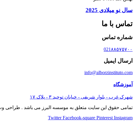
سال نو میلادی 2025
تماس با ما
شماره تماس
021٨٨٥٧٥٧٠٠
ارسال ایمیل
info@alborzinstituto.com
آموزشگاه
شهرک غرب - بلوار شریفی - خیابان توحید ٣ - پلاک ١٧
تمامی حقوق این سایت متعلق به موسسه البرز می باشد . طراحی وب
Twitter
Facebook-square
Pinterest
Instagram