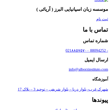
موسسه زبان اسپانیایی البرز ( آریائی )
ثبت نام
تماس با ما
شماره تماس
- 88094252 021٨٨٥٧٥٧٠٠
ارسال ایمیل
info@alborzinstituto.com
آموزشگاه
شهرک غرب- بلوار دریا – بلوار شریفی – توحید 3 – پلاک 17
پیوندها