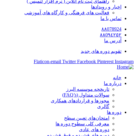
راهنمای ثبت نام آنلاین ( نرم افزار لنمیس )
اخبار و رویدادها
فعالیت های فرهنگی و کارگاه های آموزشی
تماس با ما
٨٨078924
٨٨0٩٤٢٥٢
آدرس ما
تقویم دوره های جدید
Flaticon-email
Twitter
Facebook
Pinterest
Instagram
خانه
درباره ما
تاریخچه موسسه البرز
سوالات متداول (FAQ’s)
مجوزها و قراردادهای همکاری
گالری
دوره ها
امتحان‌های تعیین سطح
معرفی کلی سطوح دوره ها
دوره های عادی
دوره های فشرده و فوق فشرده