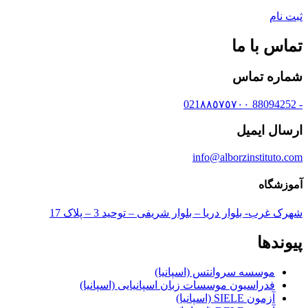
ثبت نام
تماس با ما
شماره تماس
- 88094252 021٨٨٥٧٥٧٠٠
ارسال ایمیل
info@alborzinstituto.com
آموزشگاه
شهرک غرب- بلوار دریا – بلوار شریفی – توحید 3 – پلاک 17
پیوندها
موسسه سروانتس (اسپانیا)
فدراسیون موسسات زبان اسپانیایی (اسپانیا)
آزمون SIELE (اسپانیا)