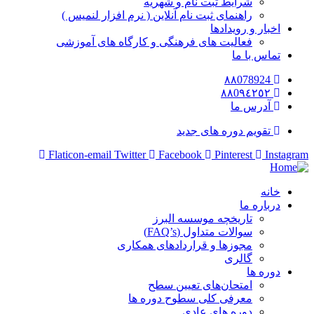
شرایط ثبت نام و شهریه
راهنمای ثبت نام آنلاین ( نرم افزار لنمیس )
اخبار و رویدادها
فعالیت های فرهنگی و کارگاه های آموزشی
تماس با ما
٨٨078924
٨٨0٩٤٢٥٢
آدرس ما
تقویم دوره های جدید
Flaticon-email
Twitter
Facebook
Pinterest
Instagram
خانه
درباره ما
تاریخچه موسسه البرز
سوالات متداول (FAQ’s)
مجوزها و قراردادهای همکاری
گالری
دوره ها
امتحان‌های تعیین سطح
معرفی کلی سطوح دوره ها
دوره های عادی