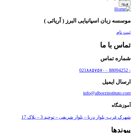
ورود
موسسه زبان اسپانیایی البرز ( آریائی )
ثبت نام
تماس با ما
شماره تماس
- 88094252 021٨٨٥٧٥٧٠٠
ارسال ایمیل
info@alborzinstituto.com
آموزشگاه
شهرک غرب- بلوار دریا – بلوار شریفی – توحید 3 – پلاک 17
پیوندها