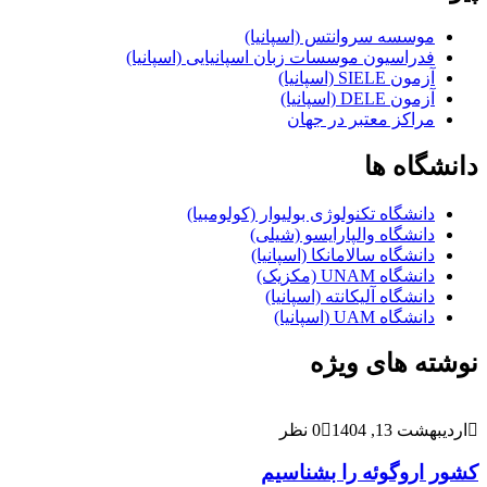
موسسه سروانتس (اسپانیا)
فدراسیون موسسات زبان اسپانیایی (اسپانیا)
آزمون SIELE (اسپانیا)
آزمون DELE (اسپانیا)
مراکز معتبر در جهان
دانشگاه ها
دانشگاه تکنولوژی بولیوار (کولومبیا)
دانشگاه والپارایسو (شیلی)
دانشگاه سالامانکا (اسپانیا)
دانشگاه UNAM (مکزیک)
دانشگاه آلیکانته (اسپانیا)
دانشگاه UAM (اسپانیا)
نوشته های ویژه
اردیبهشت 13, 1404
0 نظر
کشور اروگوئه را بشناسیم