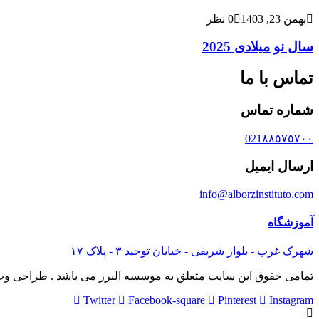
بهمن 23, 1403
0 نظر
سال نو میلادی 2025
تماس با ما
شماره تماس
021٨٨٥٧٥٧٠٠
ارسال ایمیل
info@alborzinstituto.com
آموزشگاه
شهرک غرب - بلوار شریفی - خیابان توحید ٣ - پلاک ١٧
تمامی حقوق این سایت متعلق به موسسه البرز می باشد . طراحی وب
Twitter
Facebook-square
Pinterest
Instagram