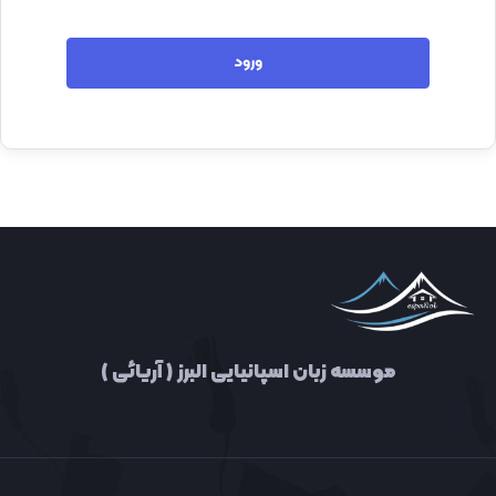
ورود
موسسه زبان اسپانیایی البرز ( آریائی )