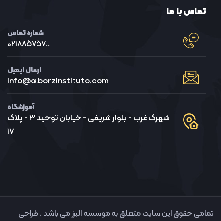
تماس با ما
شماره تماس
021٨٨٥٧٥٧٠٠
ارسال ایمیل
info@alborzinstituto.com
آموزشگاه
شهرک غرب - بلوار شریفی - خیابان توحید ٣ - پلاک
١٧
تمامی حقوق این سایت متعلق به موسسه البرز می باشد . طراحی