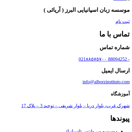
موسسه زبان اسپانیایی البرز ( آریائی )
ثبت نام
تماس با ما
شماره تماس
- 88094252 021٨٨٥٧٥٧٠٠
ارسال ایمیل
info@alborzinstituto.com
آموزشگاه
شهرک غرب- بلوار دریا – بلوار شریفی – توحید 3 – پلاک 17
پیوندها
موسسه سروانتس (اسپانیا)