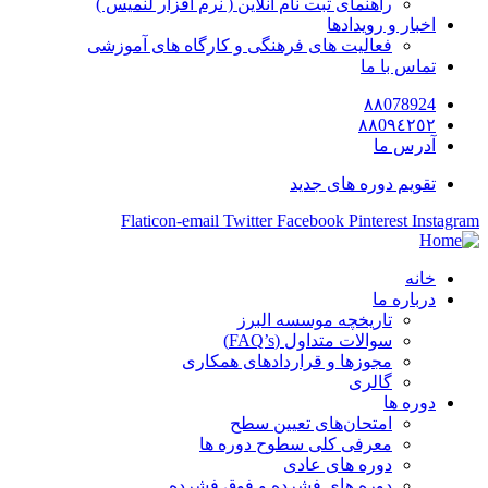
راهنمای ثبت نام آنلاین ( نرم افزار لنمیس )
اخبار و رویدادها
فعالیت های فرهنگی و کارگاه های آموزشی
تماس با ما
٨٨078924
٨٨0٩٤٢٥٢
آدرس ما
تقویم دوره های جدید
Flaticon-email
Twitter
Facebook
Pinterest
Instagram
خانه
درباره ما
تاریخچه موسسه البرز
سوالات متداول (FAQ’s)
مجوزها و قراردادهای همکاری
گالری
دوره ها
امتحان‌های تعیین سطح
معرفی کلی سطوح دوره ها
دوره های عادی
دوره های فشرده و فوق فشرده