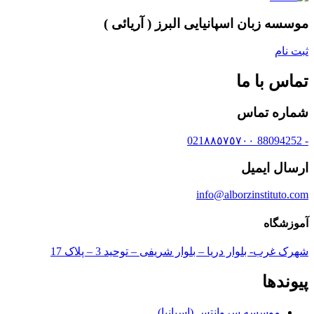
موسسه زبان اسپانیایی البرز ( آریائی )
ثبت نام
تماس با ما
شماره تماس
- 88094252 021٨٨٥٧٥٧٠٠
ارسال ایمیل
info@alborzinstituto.com
آموزشگاه
شهرک غرب- بلوار دریا – بلوار شریفی – توحید 3 – پلاک 17
پیوندها
موسسه سروانتس (اسپانیا)