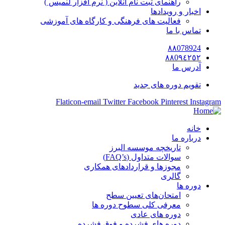
راهنمای ثبت نام آنلاین ( نرم افزار لنمیس )
اخبار و رویدادها
فعالیت های فرهنگی و کارگاه های آموزشی
تماس با ما
٨٨078924
٨٨0٩٤٢٥٢
آدرس ما
تقویم دوره های جدید
Flaticon-email
Twitter
Facebook
Pinterest
Instagram
خانه
درباره ما
تاریخچه موسسه البرز
سوالات متداول (FAQ’s)
مجوزها و قراردادهای همکاری
گالری
دوره ها
امتحان‌های تعیین سطح
معرفی کلی سطوح دوره ها
دوره های عادی
دوره های فشرده و فوق فشرده