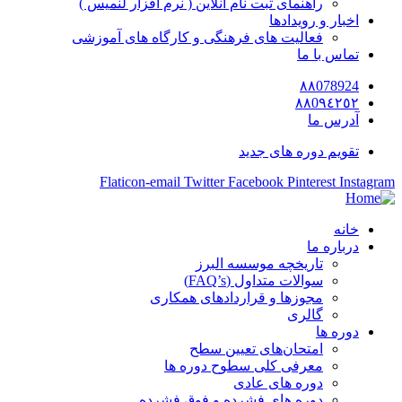
راهنمای ثبت نام آنلاین ( نرم افزار لنمیس )
اخبار و رویدادها
فعالیت های فرهنگی و کارگاه های آموزشی
تماس با ما
٨٨078924
٨٨0٩٤٢٥٢
آدرس ما
تقویم دوره های جدید
Flaticon-email
Twitter
Facebook
Pinterest
Instagram
خانه
درباره ما
تاریخچه موسسه البرز
سوالات متداول (FAQ’s)
مجوزها و قراردادهای همکاری
گالری
دوره ها
امتحان‌های تعیین سطح
معرفی کلی سطوح دوره ها
دوره های عادی
دوره های فشرده و فوق فشرده