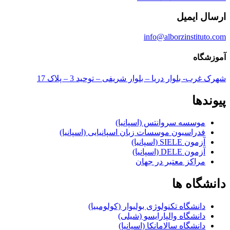
ارسال ایمیل
info@alborzinstituto.com
آموزشگاه
شهرک غرب- بلوار دریا – بلوار شریفی – توحید 3 – پلاک 17
پیوندها
موسسه سروانتس (اسپانیا)
فدراسیون موسسات زبان اسپانیایی (اسپانیا)
آزمون SIELE (اسپانیا)
آزمون DELE (اسپانیا)
مراکز معتبر در جهان
دانشگاه ها
دانشگاه تکنولوژی بولیوار (کولومبیا)
دانشگاه والپارایسو (شیلی)
دانشگاه سالامانکا (اسپانیا)