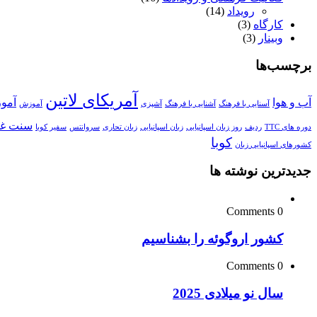
رویداد
(14)
کارگاه
(3)
وبینار
(3)
برچسب‌ها
آمریکای لاتین
آب و هوا
آمو
آسنایی با فرهنگ
آشنایی با فرهنگ
آشپزی
آموزش
سنت غذ
دوره های TTC
ردیف
روز زبان اسپانیایی
زبان اسپانیایی
زبان تحاری
سروانتس
سفیر کوبا
کوبا
کشورهای اسپانیایی زبان
جدیدترین نوشته ها
0 Comments
کشور اروگوئه را بشناسیم
0 Comments
سال نو میلادی 2025