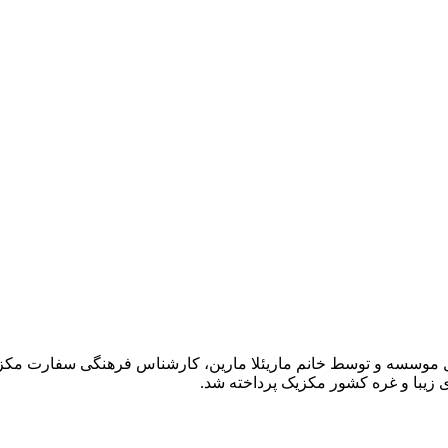
فی به فرهنگ کشور مکزیک در تاریخ 19 آذر 1402، در محل موسسه و توسط خانم ماریئلا مارین، ک
ای زیبا و غره کشور مکزیک پرداخته شد.