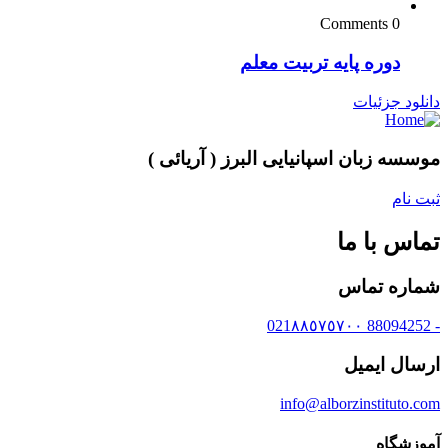
0 Comments
دوره پایه تربیت معلم
دانلود جزئیات
موسسه زبان اسپانیایی البرز ( آریائی )
ثبت نام
تماس با ما
شماره تماس
- 88094252 021٨٨٥٧٥٧٠٠
ارسال ایمیل
info@alborzinstituto.com
آموزشگاه