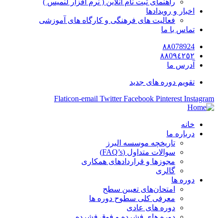
راهنمای ثبت نام آنلاین ( نرم افزار لنمیس )
اخبار و رویدادها
فعالیت های فرهنگی و کارگاه های آموزشی
تماس با ما
٨٨078924
٨٨0٩٤٢٥٢
آدرس ما
تقویم دوره های جدید
Flaticon-email
Twitter
Facebook
Pinterest
Instagram
خانه
درباره ما
تاریخچه موسسه البرز
سوالات متداول (FAQ’s)
مجوزها و قراردادهای همکاری
گالری
دوره ها
امتحان‌های تعیین سطح
معرفی کلی سطوح دوره ها
دوره های عادی
دوره های فشرده و فوق فشرده